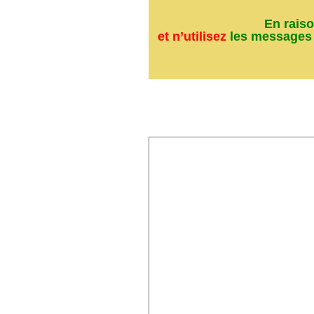
En raiso
et n’utilisez
les messages 